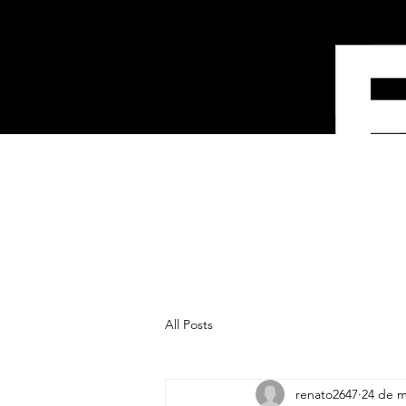
CASES
All Posts
renato2647
24 de m