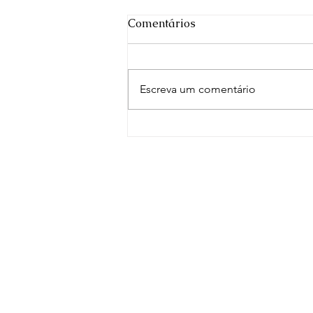
Comentários
Escreva um comentário
FREG NEWS #01