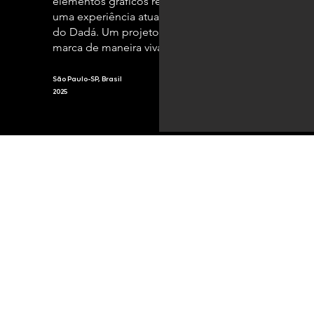
elementos gráficos reposicionados constroem
uma experiência atual, afetiva e alinhada ao DNA
do Dadá. Um projeto que traduz a trajetória da
marca de maneira viva e contemporânea.
São Paulo-SP, Brasil
2025