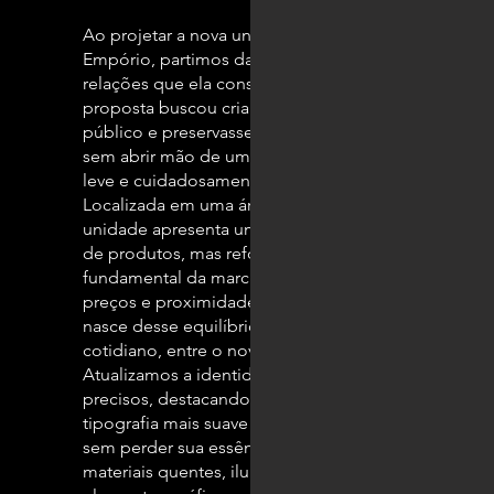
Ao projetar a nova unidade premium do Dadá
Empório, partimos da origem da marca e das
relações que ela construiu ao longo do tempo. A
proposta buscou criar um espaço que acolhesse o
público e preservasse a memória afetiva do Dadá,
sem abrir mão de uma linguagem contemporânea,
leve e cuidadosamente refinada.
Localizada em uma área nobre da cidade, a
unidade apresenta uma curadoria mais exclusiva
de produtos, mas reforça um princípio
fundamental da marca: manter a tradição de bons
preços e proximidade com o cliente. O projeto
nasce desse equilíbrio, entre o premium e o
cotidiano, entre o novo e o familiar.
Atualizamos a identidade visual com ajustes
precisos, destacando bordas arredondadas,
tipografia mais suave e um logo reinterpretado
sem perder sua essência. No espaço físico,
materiais quentes, iluminação acolhedora e