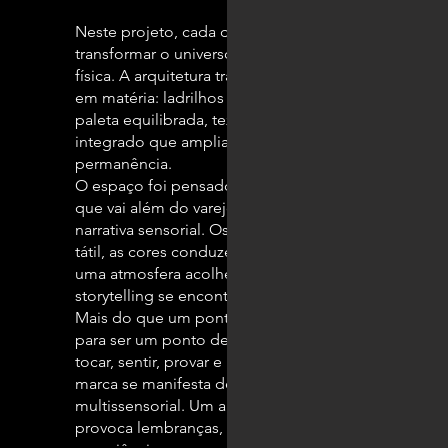
Neste projeto, cada detalhe foi desenhado para
transformar o universo do cacau em presença
física. A arquitetura traduz a identidade da marca
em matéria: ladrilhos que remetem ao chocolate,
paleta equilibrada, texturas quentes e um café
integrado que amplia a experiência e convida à
permanência.
O espaço foi pensado como uma loja conceito
que vai além do varejo. Aqui, o cacau se torna uma
narrativa sensorial. Os materiais evocam memória
tátil, as cores conduzem o olhar e a iluminação cria
uma atmosfera acolhedora, onde design e
storytelling se encontram de forma natural.
Mais do que um ponto de venda, o projeto nasceu
para ser um ponto de conexão. Um lugar feito para
tocar, sentir, provar e lembrar, onde a essência da
marca se manifesta de forma viva, envolvente e
multissensorial. Um ambiente que acolhe e
provoca lembranças, transformando identidade em